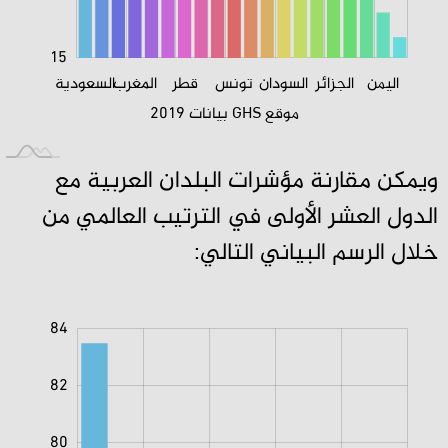
15
اليمن
الجزائر
السودان
تونس
قطر
المغرب
ليبيا
عمان
السعودية
الكويت
البحرين
جيبوتي
موريتانيا
الجزائر
موقع GHS بيانات 2019
ويمكن مقارنة مؤشرات البلدان العربية مع
الدول العشر الأولى في الترتيب العالمي من
خلال الرسم البياني التالي:
64
66
86
84
82
80