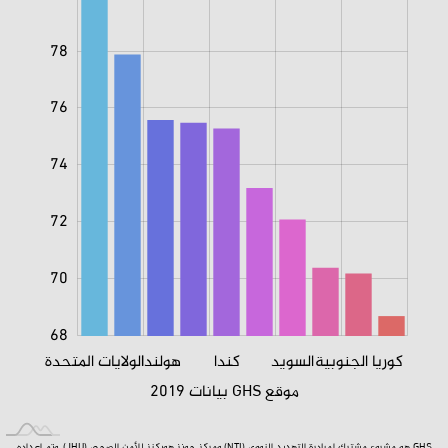
78
76
68
74
72
70
68
كوريا الجنوبية
السويد
كندا
هولندا
الولايات المتحدة
كوريا الجنوبية
موقع GHS بيانات 2019