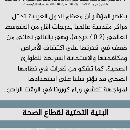
GHS هو مشروع مشترك لمبادرة التهديد النووي (NTI) ومركز جونز هوبكنز للأمن الصحي (JHU)، وتم إعداده
بالتعاون مع وحدة الاستخبارات الاقتصادية (EIU) التابعة لمجلة الإيكونومست.
يظهر المؤشر أن معظم الدول العربية تحتل
مراكز متدنية عالميا بدرجات أقل من المتوسط
العالمي (40.2 درجة)، وهي بالتالي تعاني من
ضعف في قدرتها على اكتشاف الأمراض
ومكافحتها والاستجابة السريعة للطوارئ
الصحية، كما تشكو من ثغرات في نظامها
الصحي قد تؤثر سلبا على استعدادها
لمواجهة تفشي وباء كورونا في الوقت الراهن.
البنية التحتية لقطاع الصحة