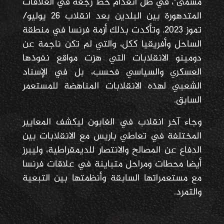
مسمى"، في ظل انعدام خط رجعة في العلاقات
المتدهورة بين البلدين بعد انقلاب 26 يوليو/
تموز 2023. وتأكدت بذلك أزمة فرنسا في منطقة
الساحل وأفريقيا ككل، والتي لم تكن ناجمة عن
دومينو الانقلابات التي هزت مواقع نفوذها
العسكري والسياسي فحسب، بل في الإسناد
الشعبي لهذه الانقلابات المناهضة للمستعمر
السابق.
وجاء آخر انقلاب في الغابون ليكشف المعايير
المختلفة في تعاطي باريس مع الانقلابات بين
الدفاع عن المصالح والانتصار للديمقراطية، وليبرز
أيضا محطات ومراحل متباينة في علاقات فرنسا
مع مستعمراتها السابقة وأنظمتها بين التبعية
والتمرد.